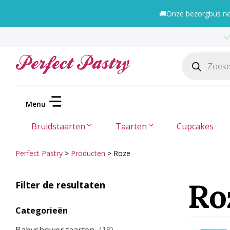
Ga
🚚
Onze bezorgbus nee
naar
de
inhoud
Producten
zoeken
Bruidstaarten
Taarten
Cupcakes
Perfect Pastry
>
Producten
>
Roze
Ro
Filter de resultaten
Categorieën