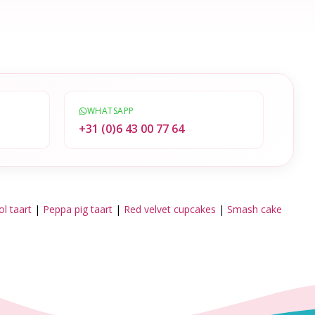
WHATSAPP
l
+31 (0)6 43 00 77 64
l taart
|
Peppa pig taart
|
Red velvet cupcakes
|
Smash cake