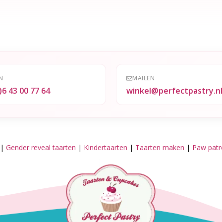
N
MAILEN
)6 43 00 77 64
winkel@perfectpastry.n
|
Gender reveal taarten
|
Kindertaarten
|
Taarten maken
|
Paw patro