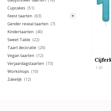
Babyshower taarten
(18)
Cupcakes
(51)
Feest taarten
(63)
+
Gender reveal taarten
(7)
Kindertaarten
(40)
Sweet Table
(22)
Taart decoratie
(20)
Vegan taarten
(12)
Cijfer
Verjaardagstaarten
(73)
1.50
Workshops
(10)
Zakelijk
(12)