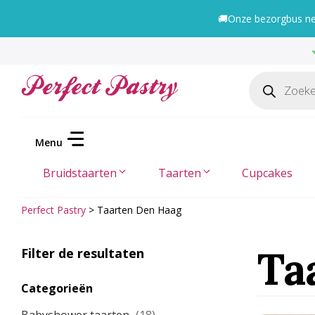
Ga
🚚
Onze bezorgbus nee
naar
de
inhoud
Producten
zoeken
Bruidstaarten
Taarten
Cupcakes
Perfect Pastry
>
Taarten Den Haag
Ta
Filter de resultaten
Categorieën