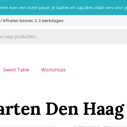
mt even een zoete pauze. Je taarten en cupcakes staan vers voor je 
Afhalen binnen 2-3 werkdagen
Sweet Table
Workshops
arten Den Haag