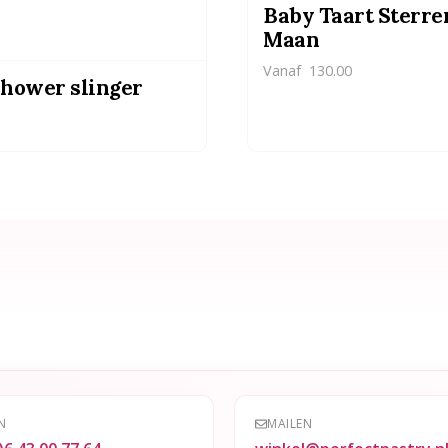
Baby Taart Sterre
Maan
Vanaf
130.00
hower slinger
N
MAILEN