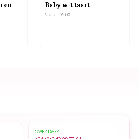
n en
Baby wit taart
Vanaf
95.00
WHATSAPP