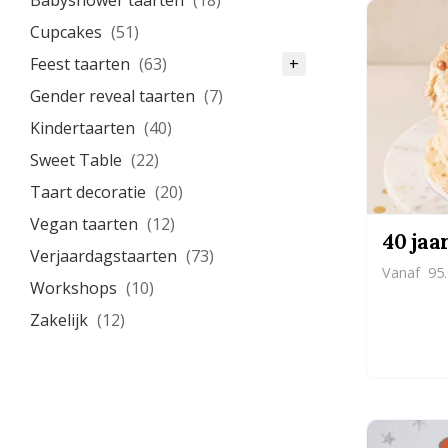
Babyshower taarten
(18)
Cupcakes
(51)
Feest taarten
(63)
+
Gender reveal taarten
(7)
Kindertaarten
(40)
Sweet Table
(22)
Taart decoratie
(20)
Vegan taarten
(12)
40 jaa
Verjaardagstaarten
(73)
Vanaf
95.
Workshops
(10)
Zakelijk
(12)