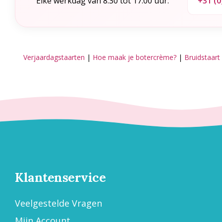
Elke werkdag van 8.30 tot 17.00 uur.
+31 (0
Verjaardagstaarten
|
Hoe maak je botercrème?
|
Bruidstaart
Klantenservice
Veelgestelde Vragen
Mijn Account