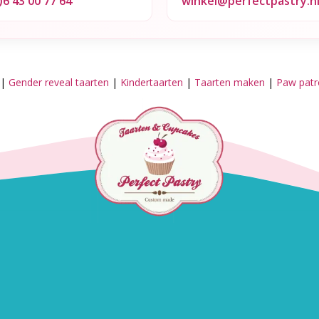
)6 43 00 77 64
winkel@perfectpastry.n
|
Gender reveal taarten
|
Kindertaarten
|
Taarten maken
|
Paw patro