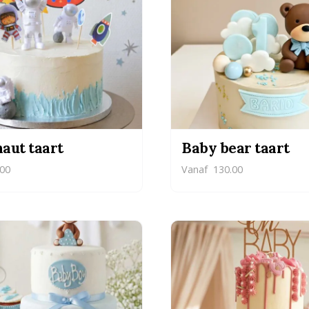
aut taart
Baby bear taart
00
Vanaf
130.00