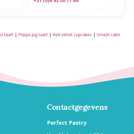
l
+31 (0)6 43 00 77 64
l taart
|
Peppa pig taart
|
Red velvet cupcakes
|
Smash cake
Contactgegevens
Perfect Pastry