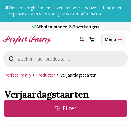
Ga
🚚
Onze bezorgbus neemt even een zoete pauze. Je taarten en
naar
cupcakes staan vers voor je klaar om af te halen.
de
inhoud
Afhalen binnen 2-3 werkdagen
Producten
zoeken
Perfect Pastry
>
Producten
>
Verjaardagstaarten
Verjaardagstaarten
Filter