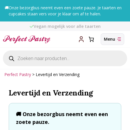
Ga
🚚
Onze bezorgbus neemt even een zoete pauze. Je taarten en
naar
cupcakes staan vers voor je klaar om af te halen.
de
inhoud
Vegan mogelijk voor alle taarten
Producten
zoeken
Perfect Pastry
>
Levertijd en Verzending
Levertijd en Verzending
🚚 Onze bezorgbus neemt even een
zoete pauze.