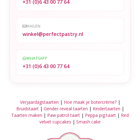
+31 (0)6 43 00 77 64
MAILEN
winkel@perfectpastry.nl
WHATSAPP
+31 (0)6 43 00 77 64
Verjaardagstaarten
|
Hoe maak je botercrème?
|
Bruidstaart
|
Gender reveal taarten
|
Kindertaarten
|
Taarten maken
|
Paw patrol taart
|
Peppa pig taart
|
Red
velvet cupcakes
|
Smash cake