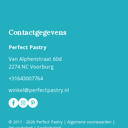
Contactgegevens
Perfect Pastry
Van Alphenstraat 60d
2274 NC Voorburg
+31643007764
winkel@perfectpastry.nl
Item toegevoegd aan winkelwagen.
Afrekenen
© 2011 - 2026 Perfect Pastry
|
Algemene voorwaarden
|
0 items -
€
0.00
Privacybeleid
|
Cookiebeleid