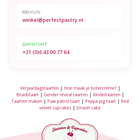
MAILEN
winkel@perfectpastry.nl
WHATSAPP
+31 (0)6 43 00 77 64
Verjaardagstaarten
|
Hoe maak je botercrème?
|
Bruidstaart
|
Gender reveal taarten
|
Kindertaarten
|
Taarten maken
|
Paw patrol taart
|
Peppa pig taart
|
Red
velvet cupcakes
|
Smash cake