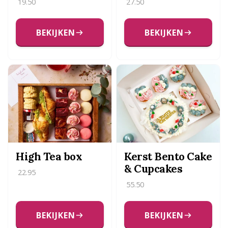
19.50
27.50
BEKIJKEN
BEKIJKEN
High Tea box
Kerst Bento Cake
& Cupcakes
22.95
55.50
BEKIJKEN
BEKIJKEN