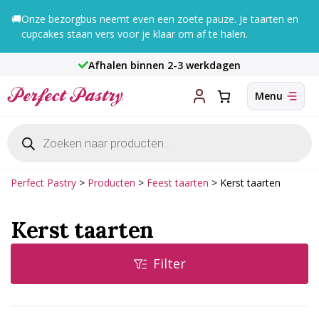
Ga
🚚
Onze bezorgbus neemt even een zoete pauze. Je taarten en
naar
cupcakes staan vers voor je klaar om af te halen.
de
inhoud
Afhalen binnen 2-3 werkdagen
Producten
zoeken
Perfect Pastry
>
Producten
>
Feest taarten
>
Kerst taarten
Kerst taarten
Filter