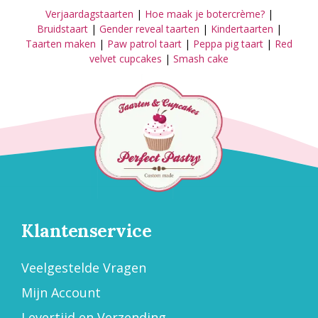
Verjaardagstaarten
|
Hoe maak je botercrème?
|
Bruidstaart
|
Gender reveal taarten
|
Kindertaarten
|
Taarten maken
|
Paw patrol taart
|
Peppa pig taart
|
Red
velvet cupcakes
|
Smash cake
Klantenservice
Veelgestelde Vragen
Mijn Account
Levertijd en Verzending