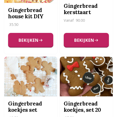
Gingerbread
Gingerbread
kersttaart
house kit DIY
Vanaf
90.00
35.50
BEKIJKEN
BEKIJKEN
Gingerbread
Gingerbread
koekjes set
koekjes, set 20