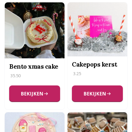
Cakepops kerst
Bento xmas cake
3.25
35.50
BEKIJKEN
BEKIJKEN