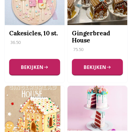
Cakesicles, 10 st.
Gingerbread
House
36.50
75.50
BEKIJKEN
BEKIJKEN