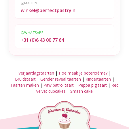
MAILEN
winkel@perfectpastry.nl
WHATSAPP
+31 (0)6 43 00 77 64
Verjaardagstaarten
|
Hoe maak je botercrème?
|
Bruidstaart
|
Gender reveal taarten
|
Kindertaarten
|
Taarten maken
|
Paw patrol taart
|
Peppa pig taart
|
Red
velvet cupcakes
|
Smash cake