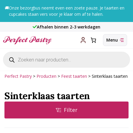
Ga
🚚
Onze bezorgbus neemt even een zoete pauze. Je taarten en
naar
cupcakes staan vers voor je klaar om af te halen.
de
inhoud
Afhalen binnen 2-3 werkdagen
Producten
zoeken
Perfect Pastry
>
Producten
>
Feest taarten
>
Sinterklaas taarten
Sinterklaas taarten
Filter