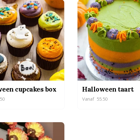
ween cupcakes box
Halloween taart
50
Vanaf
55.50