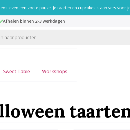
mt even een zoete pauze. Je taarten en cupcakes staan vers voor je 
Afhalen binnen 2-3 werkdagen
Sweet Table
Workshops
lloween taarte