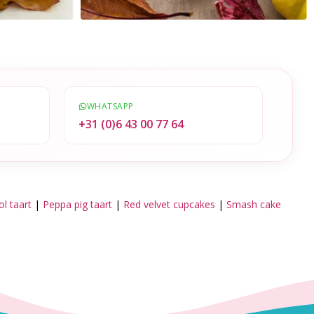
WHATSAPP
l
+31 (0)6 43 00 77 64
l taart
|
Peppa pig taart
|
Red velvet cupcakes
|
Smash cake