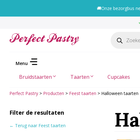
Ga
🚚
Onze bezorgbus nee
naar
de
inhoud
Producten
zoeken
Bruidstaarten
Taarten
Cupcakes
Perfect Pastry
>
Producten
>
Feest taarten
>
Halloween taarten
Ha
Filter de resultaten
← Terug naar Feest taarten