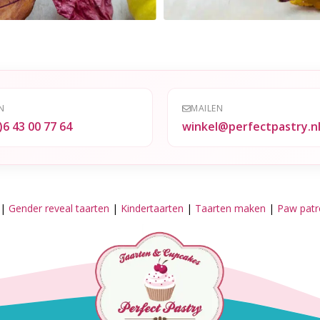
N
MAILEN
)6 43 00 77 64
winkel@perfectpastry.n
|
Gender reveal taarten
|
Kindertaarten
|
Taarten maken
|
Paw patro