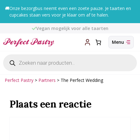
Ga
🚚
Onze bezorgbus neemt even een zoete pauze. Je taarten en
naar
cupcakes staan vers voor je klaar om af te halen.
de
inhoud
Vegan mogelijk voor alle taarten
Producten
zoeken
Perfect Pastry
>
Partners
>
The Perfect Wedding
Plaats een reactie
Reactie