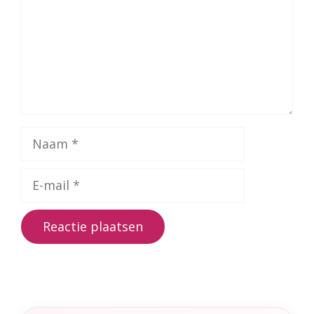
Naam
E-
mail
A
l
t