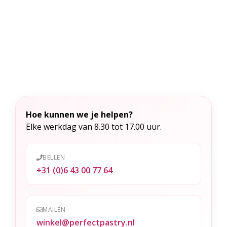
A
l
t
e
r
n
a
t
Hoe kunnen we je helpen?
i
Elke werkdag van 8.30 tot 17.00 uur.
v
e
BELLEN
:
+31 (0)6 43 00 77 64
MAILEN
winkel@perfectpastry.nl