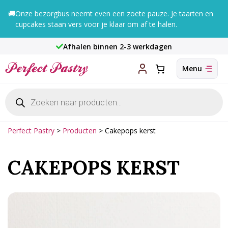
Ga
🚚
Onze bezorgbus neemt even een zoete pauze. Je taarten en
naar
cupcakes staan vers voor je klaar om af te halen.
de
inhoud
Afhalen binnen 2-3 werkdagen
Producten
zoeken
Perfect Pastry
>
Producten
>
Cakepops kerst
CAKEPOPS KERST