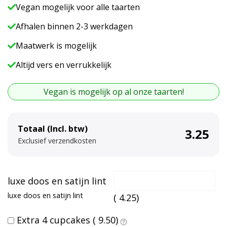
Vegan mogelijk voor alle taarten
Afhalen binnen 2-3 werkdagen
Maatwerk is mogelijk
Altijd vers en verrukkelijk
Vegan is mogelijk op al onze taarten!
A
Totaal (Incl. btw)
3.25
l
Exclusief verzendkosten
t
e
r
luxe doos en satijn lint
n
luxe doos en satijn lint
(
4.25
)
a
t
Extra 4 cupcakes (
9.50
)