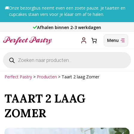
Ga
🚚
Onze bezorgbus neemt even een zoete pauze. Je taarten en
naar
cupcakes staan vers voor je klaar om af te halen.
de
inhoud
Afhalen binnen 2-3 werkdagen
Producten
zoeken
Perfect Pastry
>
Producten
>
Taart 2 laag Zomer
TAART 2 LAAG
ZOMER