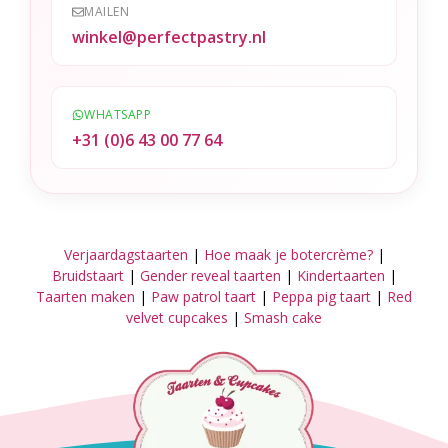
MAILEN
winkel@perfectpastry.nl
WHATSAPP
+31 (0)6 43 00 77 64
Verjaardagstaarten
|
Hoe maak je botercrème?
|
Bruidstaart
|
Gender reveal taarten
|
Kindertaarten
|
Taarten maken
|
Paw patrol taart
|
Peppa pig taart
|
Red
velvet cupcakes
|
Smash cake