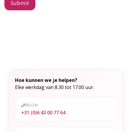
A
l
t
e
r
n
a
t
Hoe kunnen we je helpen?
i
Elke werkdag van 8.30 tot 17.00 uur.
v
e
BELLEN
:
+31 (0)6 43 00 77 64