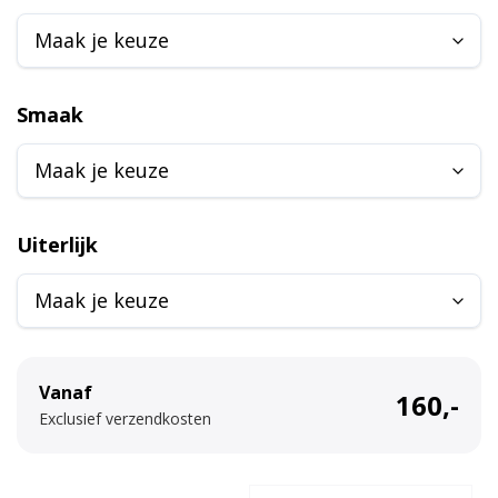
l
t
e
r
Smaak
n
a
t
i
Uiterlijk
v
e
:
Vanaf
160,-
Exclusief verzendkosten