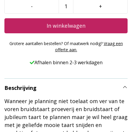
-
+
Taart
2
laag
In winkelwagen
Zomer
aantal
Grotere aantallen bestellen? Of maatwerk nodig?
Vraag een
offerte aan.
Afhalen binnen 2-3 werkdagen
Beschrijving
Wanneer je planning niet toelaat om ver van te
voren bruidstaart proeverij en bruidstaart of
jubileum taart te plannen maar je wil heel graag
met je geliefde mooie taart snijden en