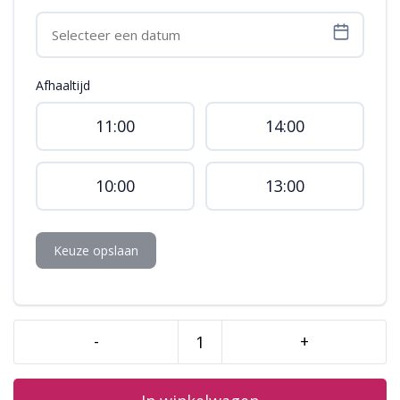
Afhaaltijd
11:00
14:00
10:00
13:00
Keuze opslaan
-
+
Cakesicles
boho