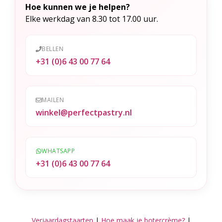
Hoe kunnen we je helpen?
i
Elke werkdag van 8.30 tot 17.00 uur.
v
e
BELLEN
:
+31 (0)6 43 00 77 64
MAILEN
winkel@perfectpastry.nl
WHATSAPP
+31 (0)6 43 00 77 64
Verjaardagstaarten
|
Hoe maak je botercrème?
|