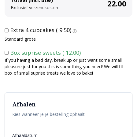
Totaal (Incl. btw)
22.00
l
Exclusief verzendkosten
t
e
r
Extra 4 cupcakes (
9.50
)
n
Standard grote
a
t
Box suprise sweets (
12.00
)
i
If you having a bad day, break up or just want some small
pleasure just for you this is something you need! We will fill
v
box of small suprise treats we love to bake!
e
:
Afhalen
Kies wanneer je je bestelling ophaalt.
Afhaaldatum