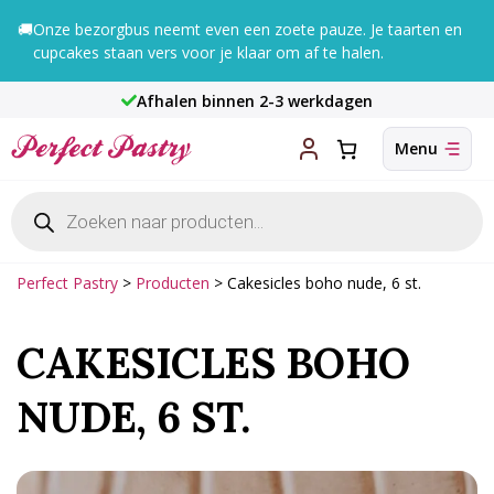
Ga
🚚
Onze bezorgbus neemt even een zoete pauze. Je taarten en
naar
cupcakes staan vers voor je klaar om af te halen.
de
inhoud
Afhalen binnen 2-3 werkdagen
Producten
zoeken
Perfect Pastry
>
Producten
>
Cakesicles boho nude, 6 st.
CAKESICLES BOHO
NUDE, 6 ST.