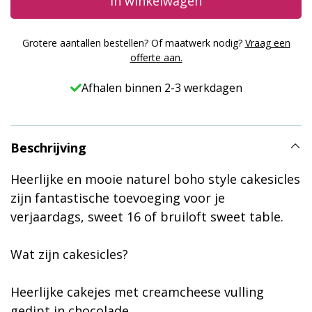
nude,
In winkelwagen
6
st.
Grotere aantallen bestellen? Of maatwerk nodig?
Vraag een
aantal
offerte aan.
Afhalen binnen 2-3 werkdagen
Beschrijving
Heerlijke en mooie naturel boho style cakesicles
zijn fantastische toevoeging voor je
verjaardags, sweet 16 of bruiloft sweet table.
Wat zijn cakesicles?
Heerlijke cakejes met creamcheese vulling
gedipt in chocolade.