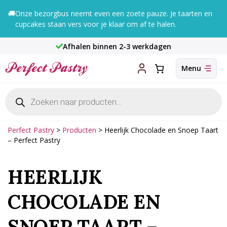
Ga
🚚
Onze bezorgbus neemt even een zoete pauze. Je taarten en
naar
cupcakes staan vers voor je klaar om af te halen.
de
inhoud
Afhalen binnen 2-3 werkdagen
Producten
zoeken
Perfect Pastry
>
Producten
>
Heerlijk Chocolade en Snoep Taart
– Perfect Pastry
HEERLIJK
CHOCOLADE EN
SNOEP TAART –