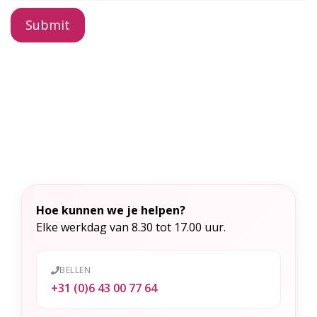
A
l
t
e
r
n
a
t
Hoe kunnen we je helpen?
i
Elke werkdag van 8.30 tot 17.00 uur.
v
e
BELLEN
:
+31 (0)6 43 00 77 64