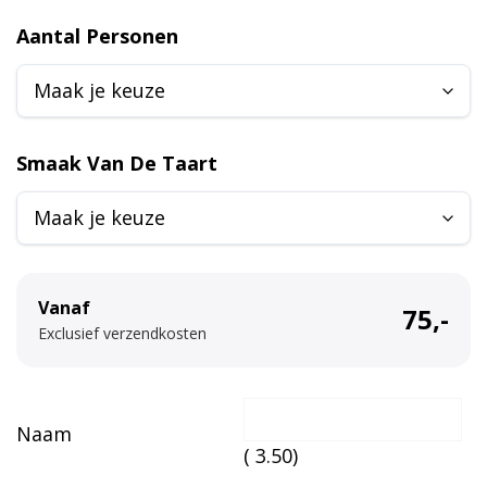
A
Aantal Personen
l
t
e
r
Smaak Van De Taart
n
a
t
i
v
Vanaf
75,-
e
Exclusief verzendkosten
:
Naam
(
3.50
)