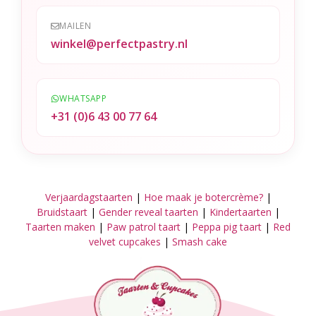
MAILEN
winkel@perfectpastry.nl
WHATSAPP
+31 (0)6 43 00 77 64
Verjaardagstaarten
|
Hoe maak je botercrème?
|
Bruidstaart
|
Gender reveal taarten
|
Kindertaarten
|
Taarten maken
|
Paw patrol taart
|
Peppa pig taart
|
Red
velvet cupcakes
|
Smash cake