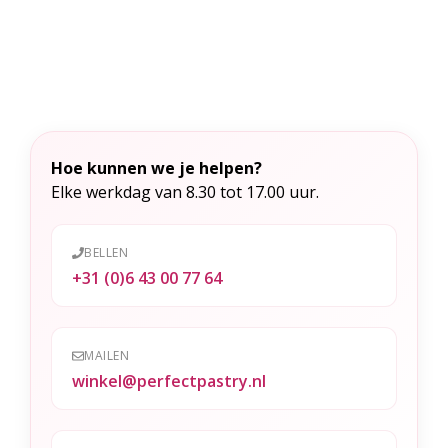
t
e
r
n
a
t
Hoe kunnen we je helpen?
i
Elke werkdag van 8.30 tot 17.00 uur.
v
e
BELLEN
:
+31 (0)6 43 00 77 64
MAILEN
winkel@perfectpastry.nl