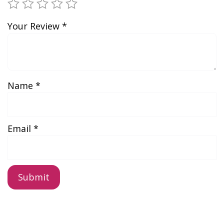
Your Review
*
Name
*
Email
*
A
l