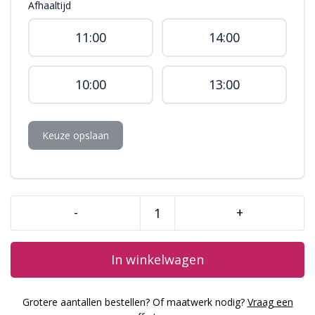
Afhaaltijd
11:00
14:00
10:00
13:00
Keuze opslaan
-
+
Eid
Mubarak
cupcakes
In winkelwagen
aantal
Grotere aantallen bestellen? Of maatwerk nodig?
Vraag een