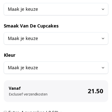
l
t
e
r
Smaak Van De Cupcakes
n
a
t
i
Kleur
v
e
:
Vanaf
21.50
Exclusief verzendkosten