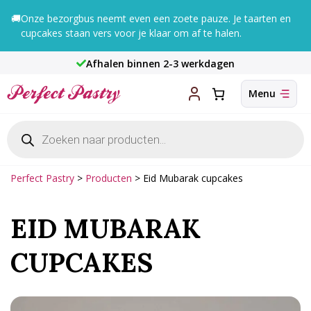
Ga
🚚
Onze bezorgbus neemt even een zoete pauze. Je taarten en
naar
cupcakes staan vers voor je klaar om af te halen.
de
inhoud
Afhalen binnen 2-3 werkdagen
Producten
zoeken
Perfect Pastry
>
Producten
>
Eid Mubarak cupcakes
EID MUBARAK
CUPCAKES