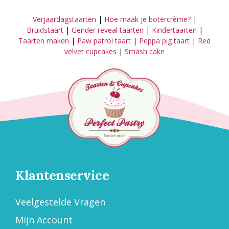
Verjaardagstaarten
|
Hoe maak je botercrème?
|
Bruidstaart
|
Gender reveal taarten
|
Kindertaarten
|
Taarten maken
|
Paw patrol taart
|
Peppa pig taart
|
Red
velvet cupcakes
|
Smash cake
Klantenservice
Veelgestelde Vragen
Mijn Account