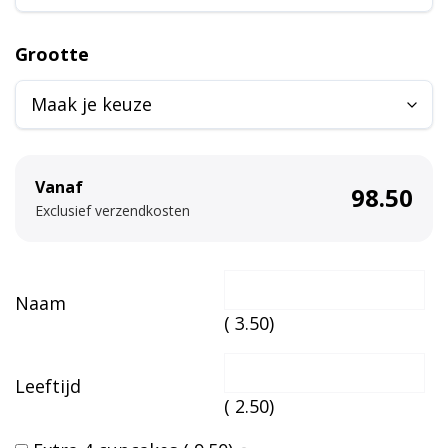
e
r
Grootte
n
a
t
i
v
Vanaf
98.50
e
Exclusief verzendkosten
:
Naam
(
3.50
)
Leeftijd
(
2.50
)