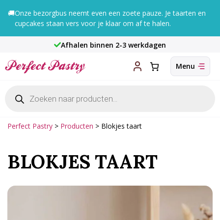
Ga
🚚
Onze bezorgbus neemt even een zoete pauze. Je taarten en
naar
cupcakes staan vers voor je klaar om af te halen.
de
inhoud
Afhalen binnen 2-3 werkdagen
Producten
zoeken
Perfect Pastry
>
Producten
>
Blokjes taart
BLOKJES TAART