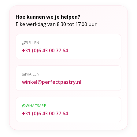
a
t
Hoe kunnen we je helpen?
i
Elke werkdag van 8.30 tot 17.00 uur.
v
e
BELLEN
:
+31 (0)6 43 00 77 64
MAILEN
winkel@perfectpastry.nl
WHATSAPP
+31 (0)6 43 00 77 64