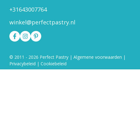
+31643007764
winkel@perfectpastry.nl
© 2011 - 2026 Perfect Pastry
|
Algemene voorwaarden
|
Privacybeleid
|
Cookiebeleid
Vanaf
98.50