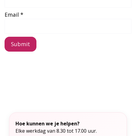
Email
*
A
l
t
e
r
n
a
t
Hoe kunnen we je helpen?
i
Elke werkdag van 8.30 tot 17.00 uur.
v