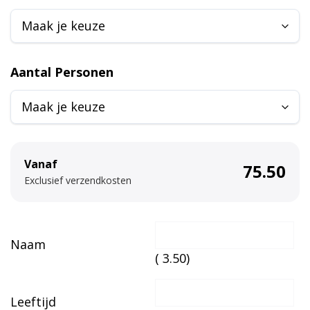
l
t
e
r
Aantal Personen
n
a
t
i
v
Vanaf
75.50
e
Exclusief verzendkosten
:
Naam
(
3.50
)
Leeftijd