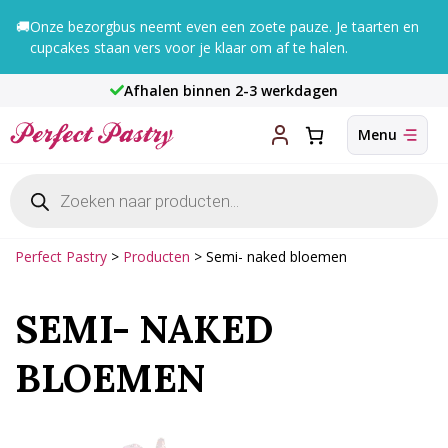
Ga
🚚
Onze bezorgbus neemt even een zoete pauze. Je taarten en
naar
cupcakes staan vers voor je klaar om af te halen.
de
inhoud
Afhalen binnen 2-3 werkdagen
Producten
zoeken
Perfect Pastry
>
Producten
>
Semi- naked bloemen
SEMI- NAKED
BLOEMEN