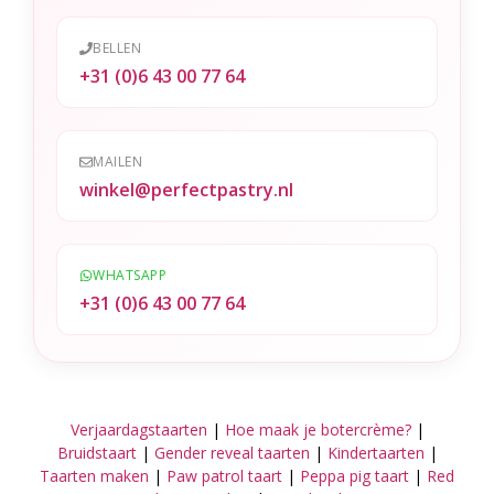
e
BELLEN
:
+31 (0)6 43 00 77 64
MAILEN
winkel@perfectpastry.nl
WHATSAPP
+31 (0)6 43 00 77 64
Verjaardagstaarten
|
Hoe maak je botercrème?
|
Bruidstaart
|
Gender reveal taarten
|
Kindertaarten
|
Taarten maken
|
Paw patrol taart
|
Peppa pig taart
|
Red