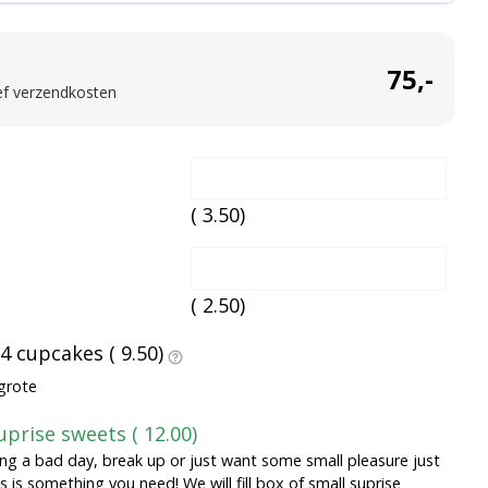
75,-
ef verzendkosten
(
3.50
)
(
2.50
)
 4 cupcakes (
9.50
)
grote
uprise sweets (
12.00
)
ing a bad day, break up or just want some small pleasure just
is is something you need! We will fill box of small suprise