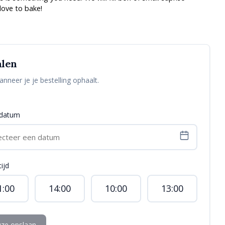
love to bake!
alen
anneer je je bestelling ophaalt.
ldatum
ijd
1:00
14:00
10:00
13:00
ze opslaan