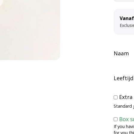
i
v
Vanaf
e
Exclusi
:
Naam
Leeftijd
Extra
Standard 
Box s
If you hav
for you th