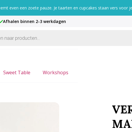
mt even een zoete pauze. Je taarten en cupcakes staan vers voor je 
Afhalen binnen 2-3 werkdagen
Sweet Table
Workshops
VE
MA