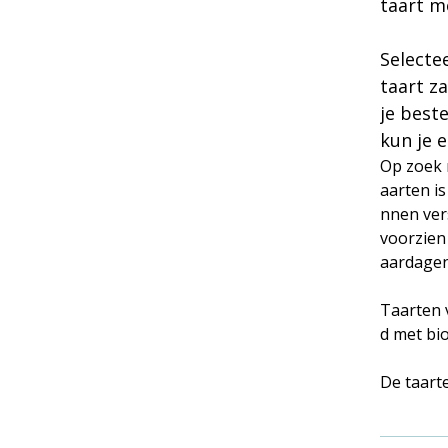
taart me
Selecte
taart z
je best
kun je e
Op zoek 
aarten is
nnen ver
voorzien
aardagen
Taarten v
d met bi
De taarte