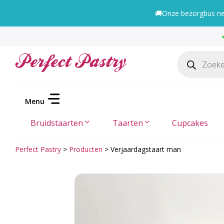
Ga
🚚
Onze bezorgbus nee
naar
de
inhoud
Producten
zoeken
Bruidstaarten
Taarten
Cupcakes
Perfect Pastry
>
Producten
>
Verjaardagstaart man