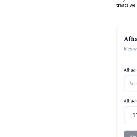
treats we 
Afh
Kies w
Afhaa
Afhaalt
1
Keu