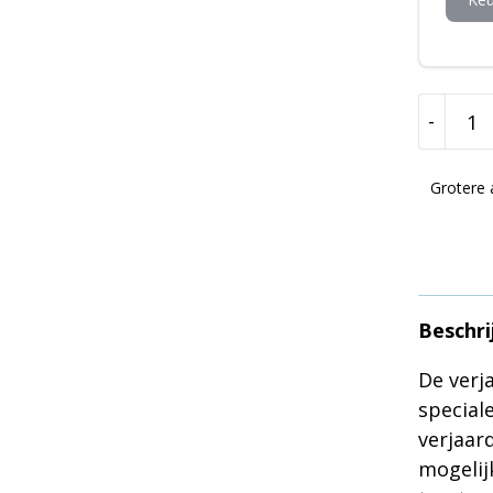
-
Verjaar
man
Grotere 
aantal
Beschri
De verj
special
verjaar
mogelij