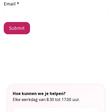
Email
*
A
l
t
e
r
n
a
t
Hoe kunnen we je helpen?
i
Elke werkdag van 8.30 tot 17.00 uur.
v
e