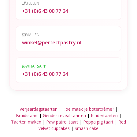
BELLEN
:
+31 (0)6 43 00 77 64
MAILEN
winkel@perfectpastry.nl
WHATSAPP
+31 (0)6 43 00 77 64
Verjaardagstaarten
|
Hoe maak je botercrème?
|
Bruidstaart
|
Gender reveal taarten
|
Kindertaarten
|
Taarten maken
|
Paw patrol taart
|
Peppa pig taart
|
Red
velvet cupcakes
|
Smash cake