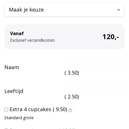
a
t
i
v
Vanaf
120,-
e
Exclusief verzendkosten
:
Naam
(
3.50
)
Leeftijd
(
2.50
)
Extra 4 cupcakes (
9.50
)
Standard grote