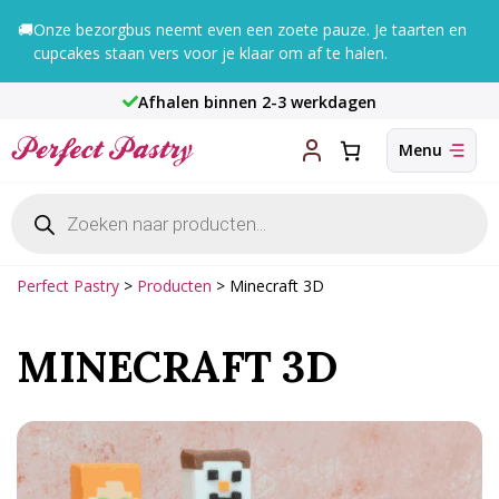
Ga
🚚
Onze bezorgbus neemt even een zoete pauze. Je taarten en
naar
cupcakes staan vers voor je klaar om af te halen.
de
inhoud
Afhalen binnen 2-3 werkdagen
Producten
zoeken
Perfect Pastry
>
Producten
>
Minecraft 3D
MINECRAFT 3D