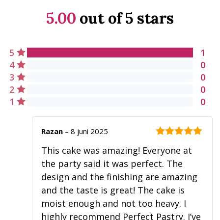
5.00
out of 5 stars
5
1
4
0
3
0
2
0
1
0
Razan
–
8 juni 2025
5
out of 5
This cake was amazing! Everyone at
the party said it was perfect. The
design and the finishing are amazing
and the taste is great! The cake is
moist enough and not too heavy. I
highly recommend Perfect Pastry. I’ve