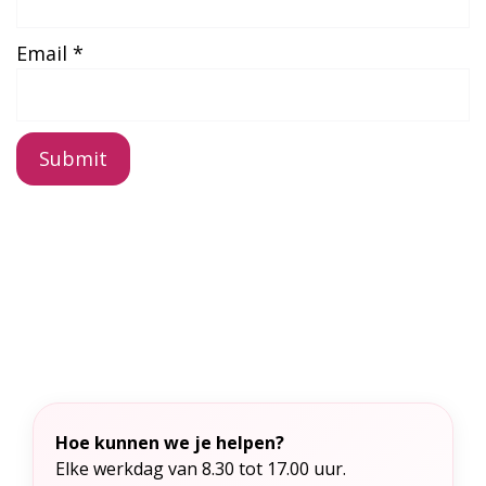
Email
*
A
l
t
e
r
n
a
t
Hoe kunnen we je helpen?
i
Elke werkdag van 8.30 tot 17.00 uur.
v