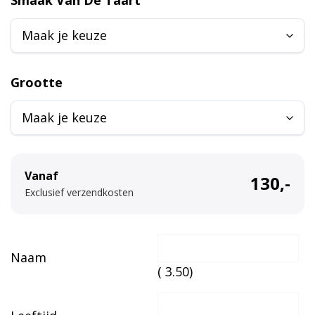
l
t
e
r
Grootte
n
a
t
i
v
Vanaf
130,-
e
Exclusief verzendkosten
:
Naam
(
3.50
)