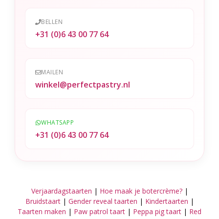
e
BELLEN
:
+31 (0)6 43 00 77 64
MAILEN
winkel@perfectpastry.nl
WHATSAPP
+31 (0)6 43 00 77 64
Verjaardagstaarten
|
Hoe maak je botercrème?
|
Bruidstaart
|
Gender reveal taarten
|
Kindertaarten
|
Taarten maken
|
Paw patrol taart
|
Peppa pig taart
|
Red