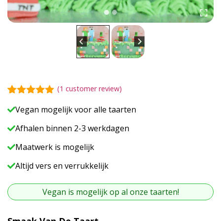
(
1
customer review)
5.00
5
1
out of
Vegan mogelijk voor alle taarten
based on
customer
Afhalen binnen 2-3 werkdagen
rating
Maatwerk is mogelijk
Altijd vers en verrukkelijk
Vegan is mogelijk op al onze taarten!
A
Smaak Van De Taart